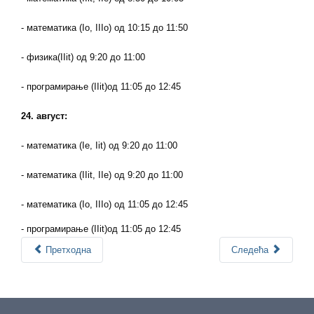
- математика (
Io, IIIo
) од
10:15
до
11:50
- физика
(
IIit)
од 9:20 до 11:00
- програмирање (
IIit)
од 11:05 до 12:45
2
4
. август:
- математика (
Ie, Iit
) од 9:20 до 11:00
- математика (
IIit, IIe
) од 9:20 до 11:00
- математика (
Io, IIIo
) од 11:05 до 12:45
- програмирање (
IIit)
од 11:05 до 12:45
Претходна
Следећа