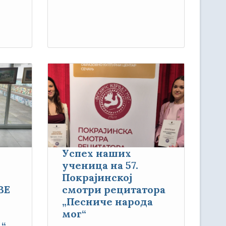
Успех наших
ученица на 57.
Покрајинској
ВЕ
смотри рецитатора
„Песниче народа
мог“
“