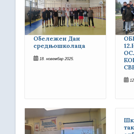
Oбележен Дан
ОБ
средњошколаца
12
ОС
КО
18. новембар 2025.
СВ
12
Шк
та