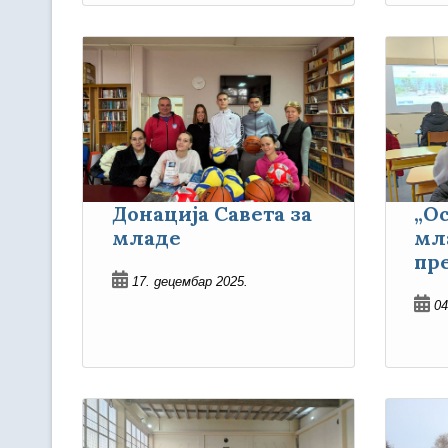
Донација Савета за
„О
младе
мл
пр
17. децембар 2025.
04