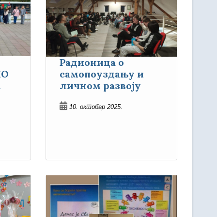
Радионица о
НО
самопоуздању и
А
личном развоју
10. октобар 2025.