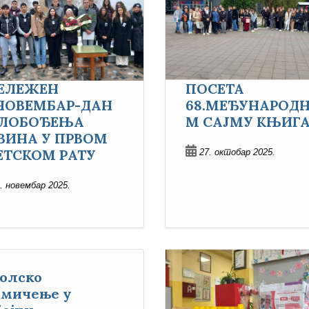
ЕЛЕЖЕН
ПОСЕТА
.НОВЕМБАР-ДАН
68.МЕЂУНАРОД
ЛОБОЂЕЊА
М САЈМУ КЊИГ
ВИНА У ПРВОМ
ЕТСКОМ РАТУ
27. октобар 2025.
. новембар 2025.
олско
кмичење у