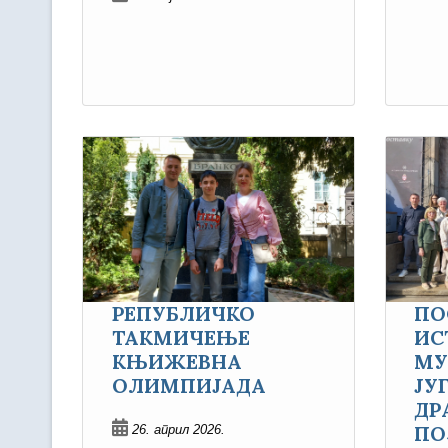
РЕПУБЛИЧКО
ПО
ТАКМИЧЕЊЕ
ИС
КЊИЖЕВНА
МУ
ОЛИМПИЈАДА
ЈУ
ДР
ПО
26. април 2026.